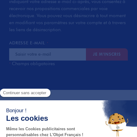
indiquant votre adresse e-mail ci-après, vous consentez à
recevoir nos propositions commerciales par voie
électronique. Vous pouvez vous désinscrire à tout moment
en modifiant vos paramètres sur votre compte et à travers
les liens de désinscription.
ADRESSE E-MAIL
*
JE M'INSCRIS
Champs obligatoires
*
L'Objet Français
Nos régions