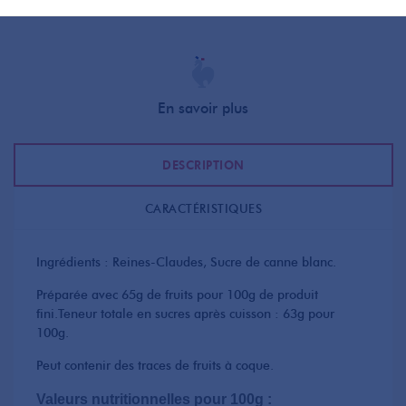
En savoir plus
DESCRIPTION
CARACTÉRISTIQUES
Ingrédients : Reines-Claudes, Sucre de canne blanc.
Préparée avec 65g de fruits pour 100g de produit
fini.Teneur totale en sucres après cuisson : 63g pour
100g.
Peut contenir des traces de fruits à coque.
Valeurs nutritionnelles pour 100g :