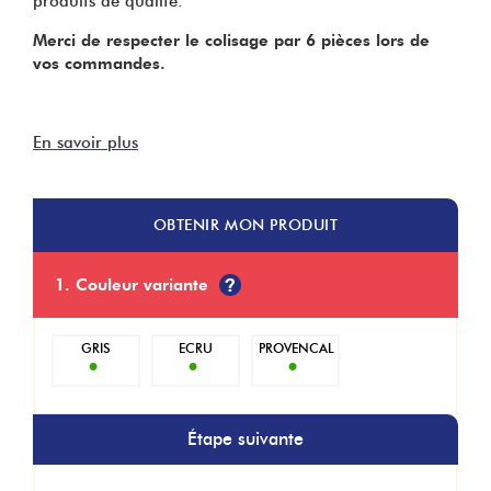
produits de qualité.
Merci de respecter le colisage par 6 pièces lors de
vos commandes.
En savoir plus
OBTENIR
MON PRODUIT
1. Couleur variante
GRIS
ECRU
PROVENCAL
•
•
•
Étape suivante