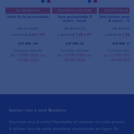
ÎLE-DE-FRANCE
CENTRE-VAL DE LOIRE
CENTRE-VAL DE LO
Sachet de thé personnalisable
Tisane personnalisable 18
Boite d'infusion personna
sachets - Fenouil
18 sachets - Thym
OBF-LBT-SACHET
OBF-BB-FENOUIL
OBF-BB-THYM
0,60 €
HT
7,58 €
HT
7,58 €
À PARTIR DE
À PARTIR DE
À PARTIR DE
QTÉ MIN. 100
QTÉ MIN. 25
QTÉ MIN. 25
Livraison estimée
Livraison estimée
Livraison estimé
du 13/08/2026 au
du 13/08/2026 au
du 13/08/2026
18/08/2026
18/08/2026
18/08/2026
Inscrivez-vous à notre
Newsletter
Inscrivez vous à notre Newsletter et recevez un code promo
à utiliser lors de votre première commande en ligne. En