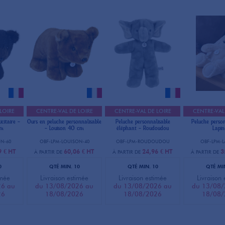
LOIRE
CENTRE-VAL DE LOIRE
CENTRE-VAL DE LOIRE
CENTRE-VAL
citaire -
Ours en peluche personnalisable
Peluche personnalisable
Peluche person
cm
- Louison 40 cm
éléphant - Roudoudou
Lapin
N-60
OBF-LPM-LOUISON-40
OBF-LPM-ROUDOUDOU
OBF-LPM-
9 €
HT
60,06 €
HT
24,96 €
HT
3
À PARTIR DE
À PARTIR DE
À PARTIR DE
0
QTÉ MIN. 10
QTÉ MIN. 10
QTÉ MI
imée
Livraison estimée
Livraison estimée
Livraison
26 au
du 13/08/2026 au
du 13/08/2026 au
du 13/08/
26
18/08/2026
18/08/2026
18/08/