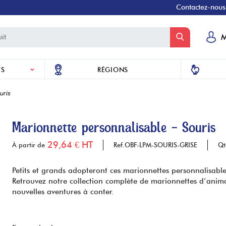
Contactez-nou
M
TS
RÉGIONS
uris
Marionnette personnalisable - Souris
29,64 € HT
À partir de
Ref.
OBF-LPM-SOURIS-GRISE
Qt
Petits et grands adopteront ces marionnettes personnalisable
Retrouvez notre collection complète de marionnettes d’animau
nouvelles aventures à conter.