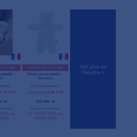
Voir plus de
 DE LOIRE
CENTRE-VAL DE LOIRE
Peluche >
nalisable -
Peluche personnalisable -
ou
Grominou
LAPINOU
OBF-LPM-GROMINOU
5,10 €
HT
24,96 €
HT
À PARTIR DE
N. 10
QTÉ MIN. 10
 estimée
Livraison estimée
2026 au
du 13/08/2026 au
2026
18/08/2026