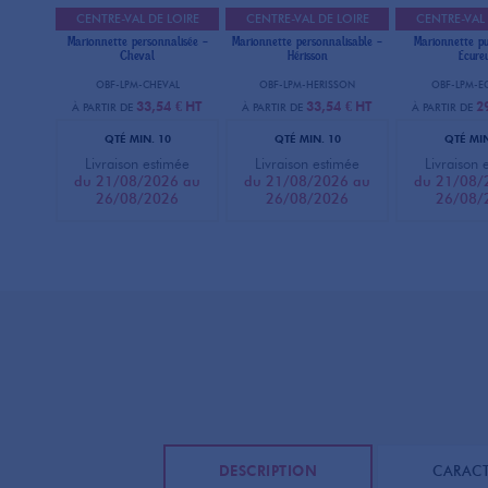
CENTRE-VAL DE LOIRE
CENTRE-VAL DE LOIRE
CENTRE-VAL 
Marionnette personnalisée -
Marionnette personnalisable -
Marionnette pub
Cheval
Hérisson
Ecureu
OBF-LPM-CHEVAL
OBF-LPM-HERISSON
OBF-LPM-E
33,54 €
HT
33,54 €
HT
2
À PARTIR DE
À PARTIR DE
À PARTIR DE
QTÉ MIN. 10
QTÉ MIN. 10
QTÉ MIN
Livraison estimée
Livraison estimée
Livraison 
du 21/08/2026 au
du 21/08/2026 au
du 21/08/
26/08/2026
26/08/2026
26/08/
DESCRIPTION
CARACT