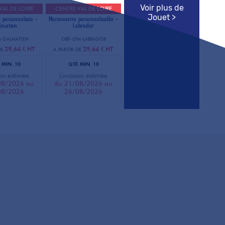
Voir plus de
VAL DE LOIRE
CENTRE-VAL DE LOIRE
Jouet >
 personnalisée -
Marionnette personnalisable -
lmatien
Labrador
M-DALMATIEN
OBF-LPM-LABRADOR
29,64 €
HT
29,64 €
HT
DE
À PARTIR DE
 MIN. 10
QTÉ MIN. 10
son estimée
Livraison estimée
08/2026 au
du 21/08/2026 au
08/2026
26/08/2026