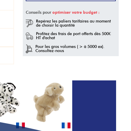
Conseils pour
optimiser votre budget :
Repérez les
paliers tarifaires
au moment
de choisir la quantité
Profitez des
frais de port offerts
dès
500€
HT d'achat
Pour les
gros volumes
( > à 5000 ex).
Consultez-nous