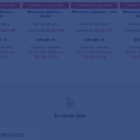
DE LOIRE
CENTRE-VAL DE LOIRE
CENTRE-VAL DE LOIRE
CENTRE-
licitaire -
Marionnette publicitaire -
Marionnette publicitaire - Chat
Marionnette
il
Renard
Da
CUREUIL
OBF-LPM-RENARD
OBF-LPM-CHAT-BLANC
OBF-LP
9,64 €
HT
33,54 €
HT
33,54 €
HT
À PARTIR DE
À PARTIR DE
À PARTIR 
. 10
QTÉ MIN. 10
QTÉ MIN. 10
QTÉ
estimée
Livraison estimée
Livraison estimée
Livrai
2026 au
du 21/08/2026 au
du 21/08/2026 au
du 21/
2026
26/08/2026
26/08/2026
26/
En savoir plus
ÉRISTIQUES