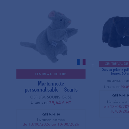
CENTRE-VAL DE 
+
Ours en peluche publi
Louison 60 
CENTRE-VAL DE LOIRE
OBF-LPM-LOUISO
Marionnette
90,0
À PARTIR DE
personnalisable - Souris
QTÉ MIN. 1
OBF-LPM-SOURIS-GRISE
Livraison est
29,64 €
HT
À PARTIR DE
du 13/08/20
18/08/20
QTÉ MIN. 10
Livraison estimée
du 13/08/2026 au 18/08/2026